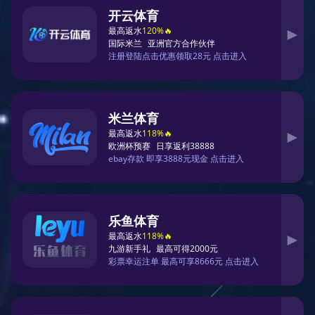
杭州足球队防反
战术解析：如何
在比赛中实现高
效反击与稳固防
守
2026-01-30