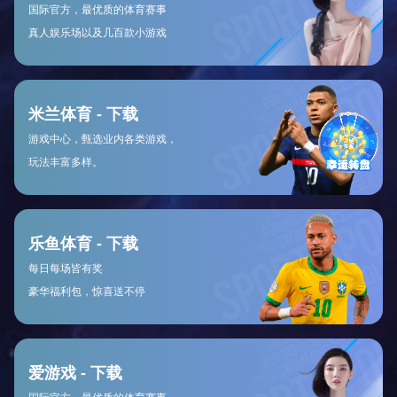
3、前锋跑位与配合
前锋在线上的表现直接影响到整个攻击体系，因此杭州
足球队特别注重前锋跑位和配合训练。在比赛过程中，
前锋不仅要具备个人技术，还需有敏锐的位置意识，通
过不断移动拉扯对方防线，为自己或者其他队友创造射
门机会。
合理利用空间是前锋发挥优势的一大关键。他们常常通
过交叉跑动和错位来干扰敌方后卫，使得对手难以形成
集中的盯人。同时，通过无球跑动吸引注意力，为身后
的中场或边路选手制造出角度，这种相互配合不仅丰富
了攻击方式，也增强了整体威胁性。
另外，加强团队间沟通也是提升前锋配合效率的重要因
素。无论是传接球还是射门，每一次互动都需要充分了
解彼此意图。因此，在日常训练中，杭州市足球队十分
重视模拟比赛情景，让前锋彼此熟悉，共同制定最优方