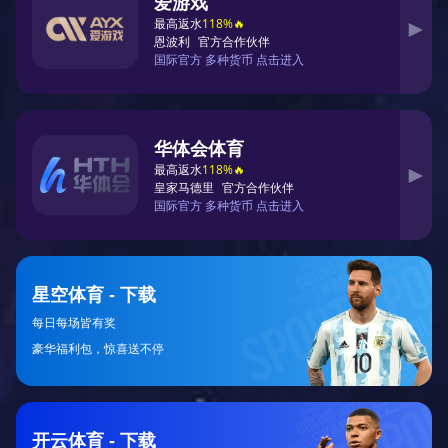
此外，团队成员之间必须具备很强的默契感，以便在面
对敌方快速进攻时能够迅速调整位置。当对方发起进攻
时，中场球员要及时回撤，与后卫形成有效屏障。同
时，在关键时刻，中后卫需要有较强的判断能力，根据
情况选择是否提前出击进行拦截，这样可以有效遏制对
手进攻势头。
这种灵活性的体现，不仅体现在静态布置上，更在于动
态应变能力。当球队处于被动状态时，可以通过调整阵
型，将更多攻击手纳入防守之中，提高整支球队抗压能
力。这种既能攻又能守的平衡，使得杭州足球队在竞争
中总能把握住主动权。
2、中场控制与转移策略
中场作为连接攻守的重要环节，在杭州足球队的防反战
术中占据了核心地位。球队通过强化中场球员对于控球